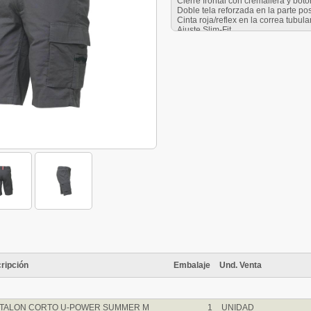
Cierre frontal con cremallera y bot
Doble tela reforzada en la parte pos
Cinta roja/reflex en la correa tubula
Ajuste Slim-Fit.
Diseño registrado.
Viene con una bolsa para ser guar
Talla M.
ripción
Embalaje
Und. Venta
TALON CORTO U-POWER SUMMER M
1
UNIDAD