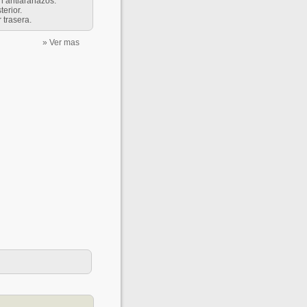
ón antiarañazos.
terior.
r trasera.
» Ver mas
dardado.